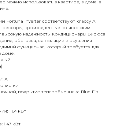
р можно использовать в квартире, в доме, в
ине.
 Fortuna Inverter соответствуют классу А
прессоры, произведенные по японским
т высокую надежность. Кондиционеры Бирюса
ения, обогрева, вентиляции и осушения
одимый функционал, который требуется для
в доме.
рный
)
и: A
 очистки
ночной, покрытие теплообменника Blue Fin
и: 1.64 кВт
 1.47 кВт