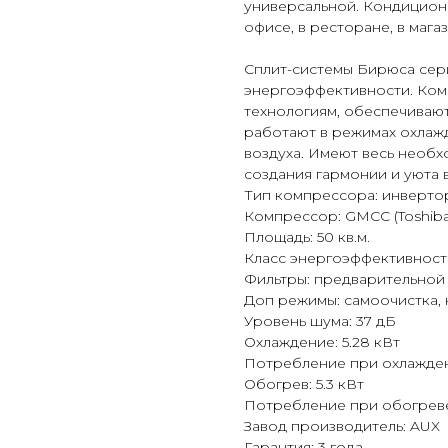
универсальной. Кондиционе
офисе, в ресторане, в магаз
Сплит-системы Бирюса серии
энергоэффективности. Ком
технологиям, обеспечиваю
работают в режимах охлажд
воздуха. Имеют весь необх
создания гармонии и уюта 
Тип компрессора: инверто
Компрессор: GMCC (Toshiba
Площадь: 50 кв.м.
Класс энергоэффективност
Фильтры: предварительной
Доп режимы: самоочистка, 
Уровень шума: 37 дБ
Охлаждение: 5.28 кВт
Потребление при охлаждени
Обогрев: 5.3 кВт
Потребление при обогреве:
Завод производитель: AUX
Гарантия: 3 года