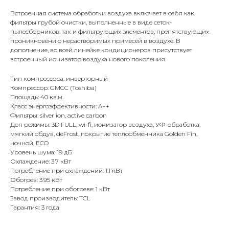
Встроенная система обработки воздуха включает в себя как
фильтры грубой очистки, выполненные в виде сеток-
пылесборников, так и фильтрующих элементов, препятствующих
проникновению нерастворимых примесей в воздухе. В
дополнение, во всей линейке кондиционеров присутствует
встроенный ионизатор воздуха нового поколения.
Тип компрессора: инверторный
Компрессор: GMCC (Toshiba)
Площадь: 40 кв.м.
Класс энергоэффективности: A++
Фильтры: silver ion, active carbon
Доп режимы: 3D FULL, wi-fi, ионизатор воздуха, УФ-обработка,
мягкий обдув, deFrost, покрытие теплообменника Golden Fin,
ночной, ECO
Уровень шума: 19 дБ
Охлаждение: 3.7 кВт
Потребление при охлаждении: 1.1 кВт
Обогрев: 3.95 кВт
Потребление при обогреве: 1 кВт
Завод производитель: TCL
Гарантия: 3 года