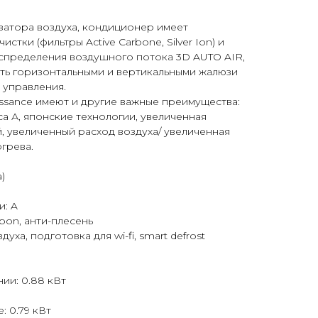
атора воздуха, кондиционер имеет
стки (фильтры Active Carbone, Silver Ion) и
пределения воздушного потока 3D AUTO AIR,
ять горизонтальными и вертикальными жалюзи
 управления.
ssance имеют и другие важные преимущества:
а А, японские технологии, увеличенная
, увеличенный расход воздуха/ увеличенная
грева.
)
и: A
arbon, анти-плесень
ха, подготовка для wi-fi, smart defrost
ии: 0.88 кВт
 0.79 кВт