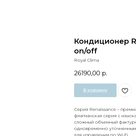
Кондиционер Ro
on/off
Royal Clima
26190,00
р.
В корзину
Серия Renaissance – преми
флагманская серия с изыск
сложный объемный фактур
одновременно уточненным 
для управления по Wi-Fi.