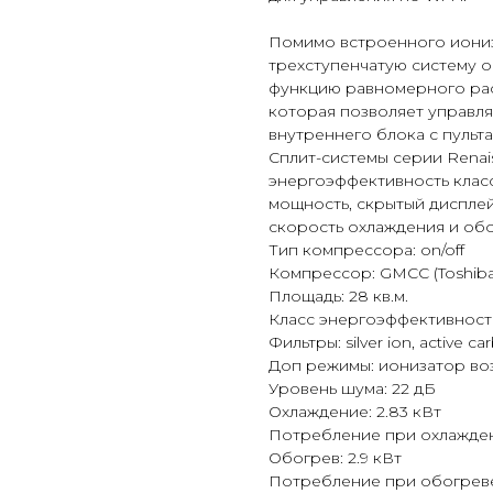
Помимо встроенного иониз
трехступенчатую систему очи
функцию равномерного рас
которая позволяет управл
внутреннего блока с пульта
Сплит-системы серии Renai
энергоэффективность класс
мощность, скрытый дисплей
скорость охлаждения и обо
Тип компрессора: on/off
Компрессор: GMCC (Toshiba
Площадь: 28 кв.м.
Класс энергоэффективност
Фильтры: silver ion, active c
Доп режимы: ионизатор возду
Уровень шума: 22 дБ
Охлаждение: 2.83 кВт
Потребление при охлажден
Обогрев: 2.9 кВт
Потребление при обогреве: